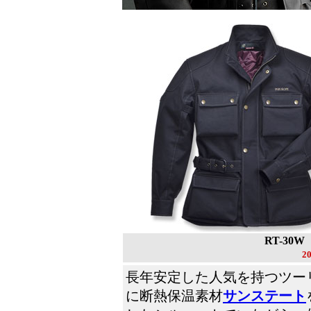
RT-3
2
長年安定した人気を持つツー
に断熱保温素材
サンステート