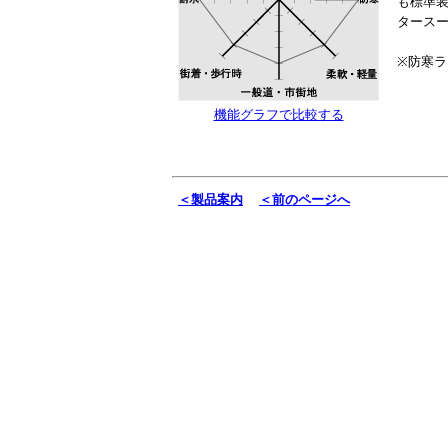
も標準
タース
※防寒
機能グラフで比較する
＜製品案内
＜前のページへ