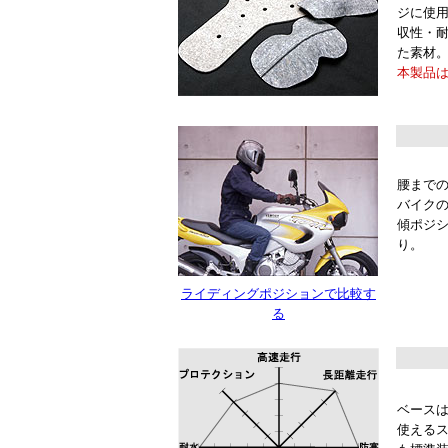
ジに使
収性・
た素材
本製品
腰まで
バイク
傾ポジ
り。
ライディングポジションで比較す
る
ベース
使える