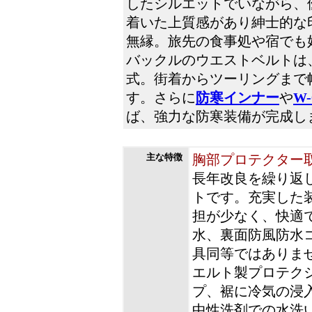
したシルエットでいながら、
着いた上質感があり紳士的な
無縁。旅先の食事処や宿でも
バックルのウエストベルトは
式。街着からツーリングまで
す。さらに
防寒インナー
や
W
ば、強力な防寒装備が完成し
主な特徴
胸部プロテクター
長年改良を繰り返
トです。充実した
担が少なく、快適
水、裏面防風防水
具同等ではありま
エルト製プロテク
プ、裾に冷気の浸
中性洗剤での水洗