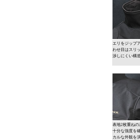
エリをジップ
わせ目はスリ
渉しにくい構
表地2枚重ね
十分な強度を
カルな外観を