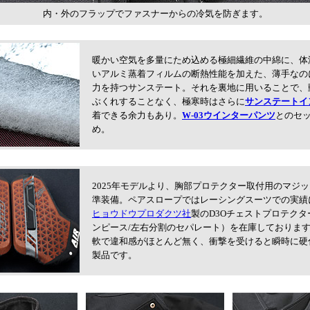
内・外のフラップでファスナーからの冷気を防ぎます。
暖かい空気を多量にため込める極細繊維の中綿に、体
いアルミ蒸着フィルムの断熱性能を加えた、薄手なの
力を持つサンステート。それを裏地に用いることで、
ぶくれすることなく、極寒時はさらに
サンステートイ
着できる余力もあり。
W-03ウインターパンツ
とのセ
め。
2025年モデルより、胸部プロテクター取付用のマジ
準装備。ペアスロープではレーシングスーツでの実績
ヒョウドウプロダクツ社
製のD3Oチェストプロテクタ
ンピース/左右分割のセパレート）を在庫しておりま
軟で違和感がほとんど無く、衝撃を受けると瞬時に硬
製品です。