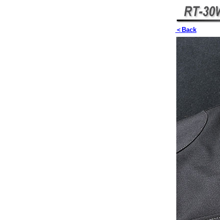
＜Back