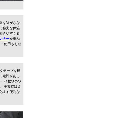
温を逃がさな
に強力な保温
動きやすく着
ンナー
を重ね
ット使用もお勧
ックテープを標
に定評がある
ー（1枚物のワ
す。平常時は柔
化する便利な