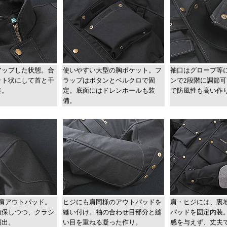
アップした状態。合
使いやすい大型の胸ポケット。フ
袖口はグローブ等
ット状にして首と干
ラップはボタンとベルクロで固
ンで2段階に調節
造。
定。底面にはドレンホールも装
で防風性も高い作
備。
の肩アウトパッド。
ヒジにも肩同様のアウトパッドを
肩・ヒジには、裏
確保しつつ、クラシ
縫い付け。袖の合わせ目部分と縫
パッドを固定内装
演出。
い目を重ねる凝った作り。
感を与えず、丈夫