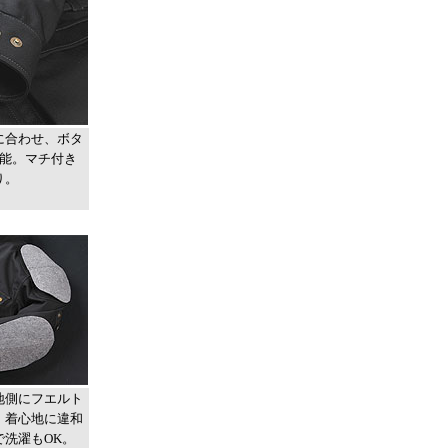
に合わせ、ボタ
可能。マチ付き
り。
地側にフエルト
。着心地に違和
で洗濯もOK。