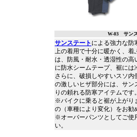
W-03 サ
サンステート
による強力な防
上の着用で十分に暖かく、着
は、防風・耐水・透湿性の高
に防水シームテープ、裾には
さらに、破損しやすいスソ内
の激しいヒザ部分には、サン
りの頼れる防寒アイテムです
※バイクに乗ると裾が上がりま
の（車種により変化）をお勧
※オーバーパンツとしてご使
い。