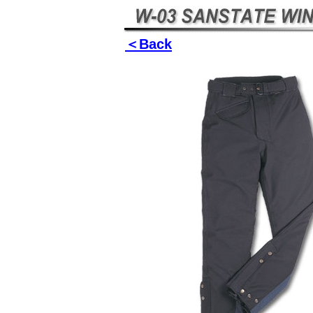
＜Back