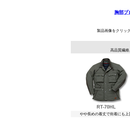
胸部プ
製品画像をクリッ
高品質繊維
RT-70HL
やや長めの着丈で街着にも上