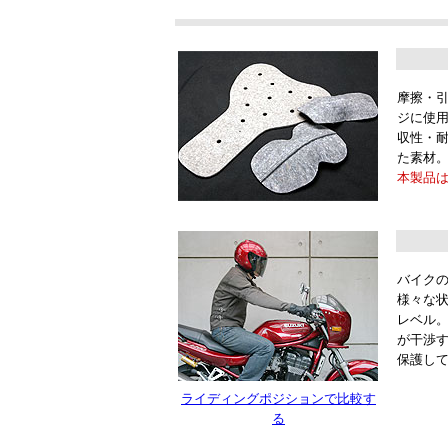
摩擦・
ジに使
収性・
た素材
本製品
バイク
様々な
レベル
が干渉
保護し
ライディングポジションで比較す
る