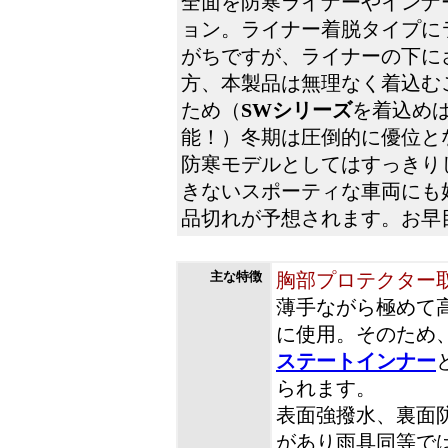
全面を防寒ライナーやインナ
ョン。ライナー着脱タイプに
がちですが、ライナーの下に
方、本製品は無理なく着込む
ため（
SWシリーズ
を着込め
能！）冬期は圧倒的に優位と
防寒モデルとしてはすっきり
きないスポーティな車両にも
品切れが予想されます。お早
主な特徴
胸部プロテクター
薄手ながら極めて
に使用。そのため
ステートインナー
られます。
表面強撥水、裏面
があり雨具同等で