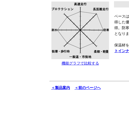
ベースは
得した
得。防
となり
保温材
トイン
機能グラフで比較する
＜製品案内
＜前のページへ