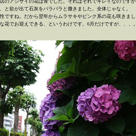
店のアジサイの花は青でした。それはそれでキレイなのですが
、と欲が出て石灰をパラパラと撒きました。全体じゃなく。
性ですね。だから翌年からムラサキやピンク系の花も咲きまし
な花でお迎えできる、というわけです。6月だけですが、、、