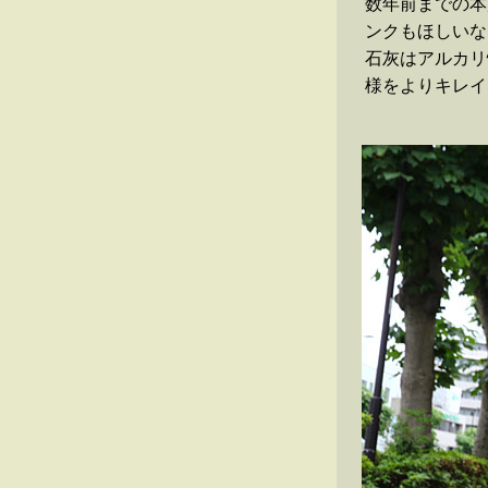
数年前までの本
ンクもほしいな
石灰はアルカリ
様をよりキレイ