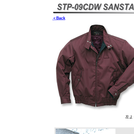
＜Back
左よ