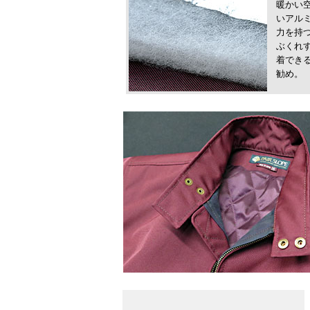
暖かい
いアル
力を持
ぶくれ
着でき
勧め。