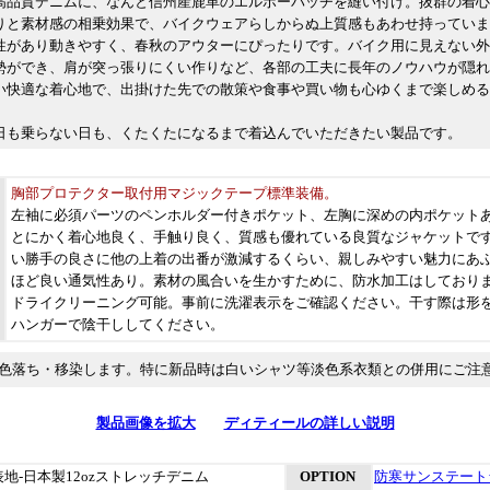
高品質デニムに、なんと信州産鹿革のエルボーパッチを縫い付け。抜群の着心
りと素材感の相乗効果で、バイクウェアらしからぬ上質感もあわせ持っていま
性があり動きやすく、春秋のアウターにぴったりです。バイク用に見えない外
勢ができ、肩が突っ張りにくい作りなど、各部の工夫に長年のノウハウが隠れ
い快適な着心地で、出掛けた先での散策や食事や買い物も心ゆくまで楽しめる
日も乗らない日も、くたくたになるまで着込んでいただきたい製品です。
胸部プロテクター取付用マジックテープ標準装備。
左袖に必須パーツのペンホルダー付きポケット、左胸に深めの内ポケット
とにかく着心地良く、手触り良く、質感も優れている良質なジャケットで
い勝手の良さに他の上着の出番が激減するくらい、親しみやすい魅力にあ
ほど良い通気性あり。素材の風合いを生かすために、防水加工はしており
ドライクリーニング可能。事前に洗濯表示をご確認ください。干す際は形
ハンガーで陰干ししてください。
色落ち・移染
します。特に新品時は白いシャツ等淡色系衣類との併用にご注
製品画像を拡大
ディティールの詳しい説明
表地-日本製12ozストレッチデニム
OPTION
防寒サンステート