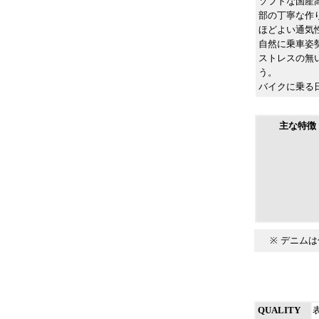
ソフトな国産
部の丁寧な作
ほどよい通気
自然に乗車姿
ストレスの無
う。
バイクに乗る
主な特徴
※
デニムは
QUALITY