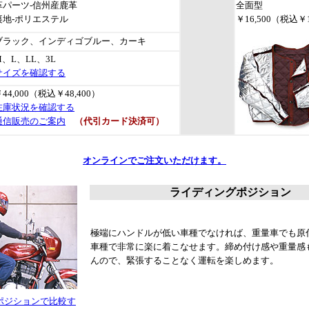
革パーツ-信州産鹿革
全面型
裏地-ポリエステル
￥16,500（税込￥1
ブラック、インディゴブルー、カーキ
M、L、LL、3L
サイズを確認する
44,000
（税込￥48,400）
在庫状況を確認する
通信販売のご案内
（代引カード決済可）
オンラインでご注文いただけます。
ライディングポジション
極端にハンドルが低い車種でなければ、重量車でも原
車種で非常に楽に着こなせます。締め付け感や重量感
んので、緊張することなく運転を楽しめます。
ポジションで比較す