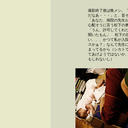
撮影終了後は晩メシ。
だなあ・・・」と、旨
「あなた、病院の先生
心配そうに言う松下の
「うん、許可してくれた
聞いたもん」 松下の
い、、、かつて私が入
スかぁ？」なんて先生
まってるから（シカト
てあげようではないか
もしれないし）