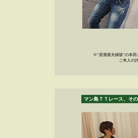
※“居酒屋夫婦坂”の本
ご本人の
マン島ＴＴレース、その