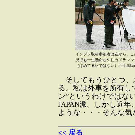
インプレ取材参加者は左から、こ
況でも一生懸命な久住カメラマン
（ほめてる訳ではない）五十嵐氏
そしてもうひとつ、
る。私は外車を所有し
ン”というわけではない
JAPAN派。しかし近
ような・・・そんな気
<< 戻る