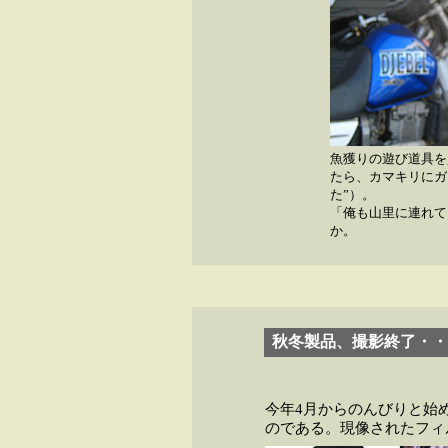
魚獲りの遊び道具を
たら、カマキリにガ
た”）。
「俺も山里に連れて
か。
秋冬製品、撮影終了・・
今年4月からのんびりと始
のである。現像されたフィ