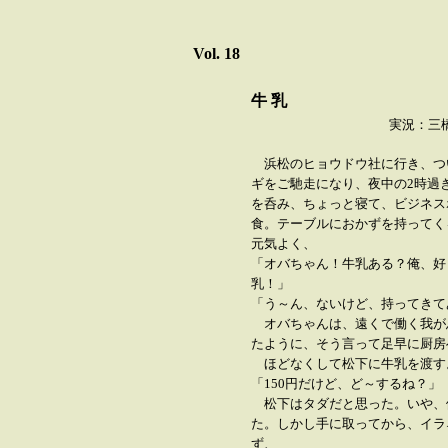
Vol. 18
牛 乳
実況：三橋 
浜松のヒョウドウ社に行き、つ
ギをご馳走になり、夜中の2時過
を呑み、ちょっと寝て、ビジネス
食。テーブルにおかずを持ってく
元気よく、
「オバちゃん！牛乳ある？俺、好
乳！」
「う～ん、ないけど、持ってきて
オバちゃんは、遠くで働く我が
たように、そう言って足早に厨房
ほどなくして松下に牛乳を渡す
「150円だけど、ど～するね？」
松下はタダだと思った。いや、
た。しかし手に取ってから、イラ
ず、