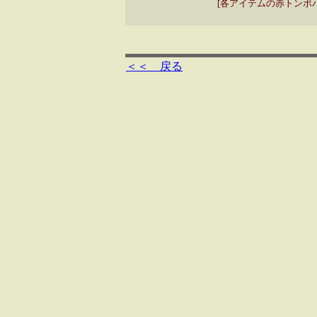
[各アイテムの赤トンボ
＜＜ 戻る