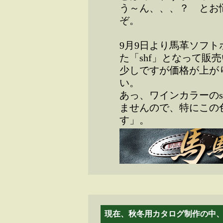
う～ん、、、？ とお
ぞ。
9月9日より馬革ソフ
た「shf」となって販
少しですが価格が上が
い。
あっ、ワインカラーのs
ませんので、特にこの
す」。
現在、秋冬用カタログ制作の中