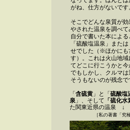
なってます。ほんとは
がね、仕方がないです
そこでどんな泉質が効
やされた温泉を調べて
自分で書いた本による
「硫酸塩温泉」または
せでした（※ほかにも
す）。これは火山地域
てどこに行こうかと今
でもしかし、クルマは
そうもないのが残念で
「
含硫黄
」と「
硫酸塩
泉
」、そして
「硫化水
た関東近県の温泉 ↓
［私の著書「究