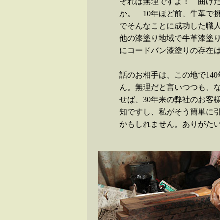
それは無理ですよ！ 曲げ
か。 10年ほど前、牛革で
でそんなことに成功した職
他の漆塗り地域で牛革漆塗
にコードバン漆塗りの存在
話のお相手は、この地で14
ん。無理だと言いつつも、
せば、30年来の弊社のお客
知ですし、私がそう簡単に
かもしれません。ありがた