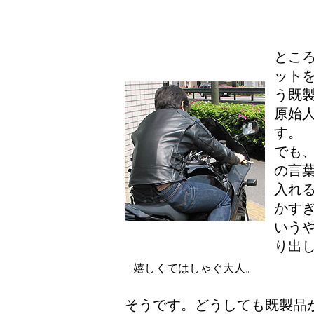
とこ
ット
う既
原始
す。
でも
の言
入れ
かす
いう
り出
嬉しくてはしゃぐ大人。
そうです。どうしても既製品