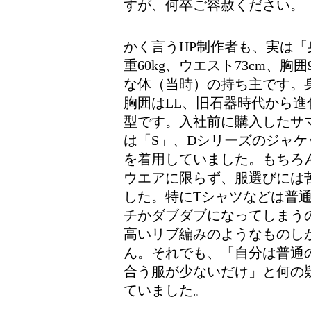
すが、何卒ご容赦ください。
かく言うHP制作者も、実は「身
重60kg、ウエスト73cm、胸囲
な体（当時）の持ち主です。
胸囲はLL、旧石器時代から進
型です。入社前に購入したサ
は「S」、Dシリーズのジャケ
を着用していました。もちろ
ウエアに限らず、服選びには
した。特にTシャツなどは普
チかダブダブになってしまう
高いリブ編みのようなものし
ん。それでも、「自分は普通
合う服が少ないだけ」と何の
ていました。