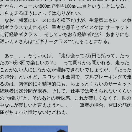
だから、本コース4800mで平均160mに1台ということになる。
こらぁ走るほうにとってはありがたい。
なお、頻繁にレースに出る松下だけが、生意気にもレース参
戦者クラスで走れるが、筆者と息子とダイスケは“サーキット
走行経験者クラス”、そしていちおう経験者だが、あまりにも
遅いカミさんは“ビギナークラス”で走ることになる。
あっ、、、そういえば、「走行会って2万円も払って、たっ
たの20分3回で楽しいの？」 って周りから聞かれる。走った
ことがない人にはなかなか理解できないでしょうが、「たった
の20分」といえど、スロットル全開で、フルブレーキングで走
るのは、肉体的にも精神的にも、ちょっとくらいのサーキット
経験者は20分間が限界。そして、仕事では考えられないくらい
の“頑張り”と、そのあとの爽快感。これが楽しくなくて、世の
中なにが楽しいと言えようか。。。 筆者の場合、翌日の筋肉
痛がちょっと情けないけどねえ。