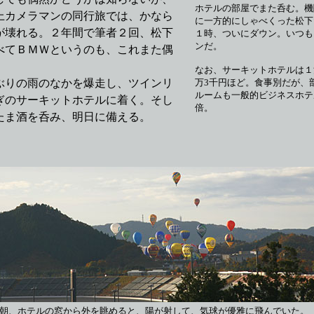
ホテルの部屋でまた呑む。機
上カメラマンの同行旅では、かなら
に一方的にしゃべくった松下
が壊れる。２年間で筆者２回、松下
１時、ついにダウン。いつも
ンだ。
べてＢＭＷというのも、これまた偶
なお、サーキットホテルは１
りの雨のなかを爆走し、ツインリ
万3千円ほど。食事別だが、
ルームも一般的ビジネスホテ
ぎのサーキットホテルに着く。そし
倍。
たま酒を呑み、明日に備える。
朝、ホテルの窓から外を眺めると、陽が射して、気球が優雅に飛んでいた。