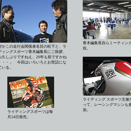
青木編集長自らミーティン
ぜかこの走行会関係者名目の松下と、ラ
役。
ディングスポーツ青木編集長にご挨拶、
お久しぶりですねえ、20年も前ですかね
・・・」 今回はいろいろとお世話にな
ている。
ライディング スポーツ主催
って、レーシングマシンも
加。
ライディングスポーツは毎
月24日発売。