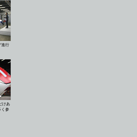
グ進行
だけあ
多く参