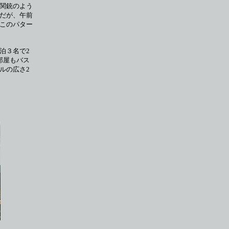
関銃のよう
だが、午前
このパター
泊３名で2
部屋もバス
ルの広さ2