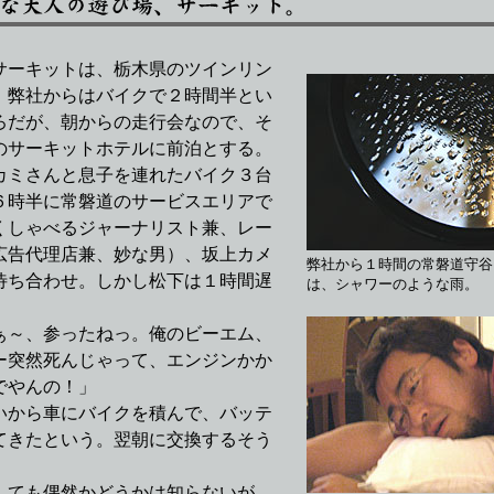
ーキットは、栃木県のツインリン
。弊社からはバイクで２時間半とい
ろだが、朝からの走行会なので、そ
のサーキットホテルに前泊とする。
ミさんと息子を連れたバイク３台
６時半に常磐道のサービスエリアで
くしゃべるジャーナリスト兼、レー
広告代理店兼、妙な男）、坂上カメ
弊社から１時間の常磐道守谷
待ち合わせ。しかし松下は１時間遅
は、シャワーのような雨。
。
～、参ったねっ。俺のビーエム、
ー突然死んじゃって、エンジンかか
でやんの！」
から車にバイクを積んで、バッテ
てきたという。翌朝に交換するそう
ても偶然かどうかは知らないが、