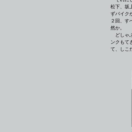
松下、坂
ずバイク
２回、す
然か。
どしゃぶ
ンクもて
て、しこ