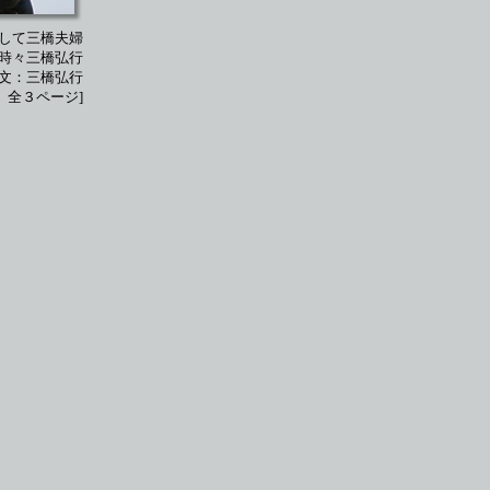
して三橋夫婦
時々三橋弘行
文：三橋弘行
日 全３ページ]