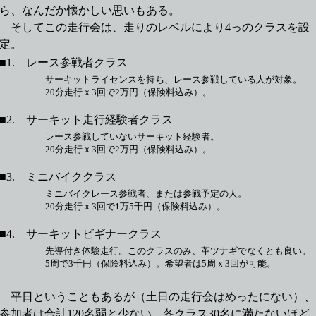
ら、なんだか懐かしい思いもある。
そしてこの走行会は、走りのレベルにより4っのクラスを設
定。
■1. レース参戦者クラス
サーキットライセンスを持ち、レース参戦している人が対象。
20分走行ｘ3回で2万円（保険料込み）。
■2. サーキット走行経験者クラス
レース参戦していないサーキット経験者。
20分走行ｘ3回で2万円（保険料込み）。
■3. ミニバイククラス
ミニバイクレース参戦者、または参戦予定の人。
20分走行ｘ3回で1万5千円（保険料込み）。
■4. サーキットビギナークラス
先導付き体験走行。このクラスのみ、革ツナギでなくとも良い。
5周で3千円（保険料込み）。希望者は5周ｘ3回が可能。
平日ということもあるが（土日の走行会はめったにない）、
参加者は合計120名弱と少ない。各クラス30名に満たないほど