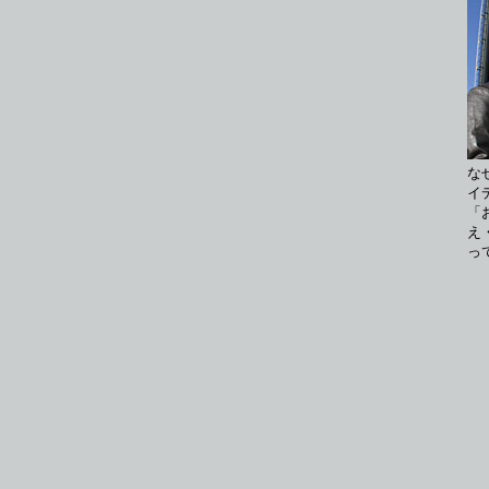
な
イ
「
え
っ