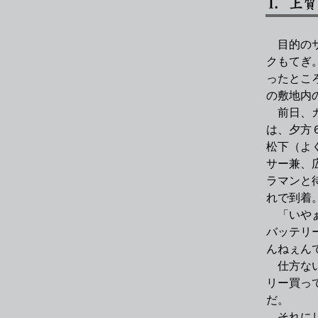
目的のサ
クもてぎ
ったとこ
の敷地内
前日、カ
は、夕方
松下（よ
サー兼、
ラマンと
れで到着
「いやぁ
バッテリ
んねぇん
仕方ない
リー買っ
だ。
それにし