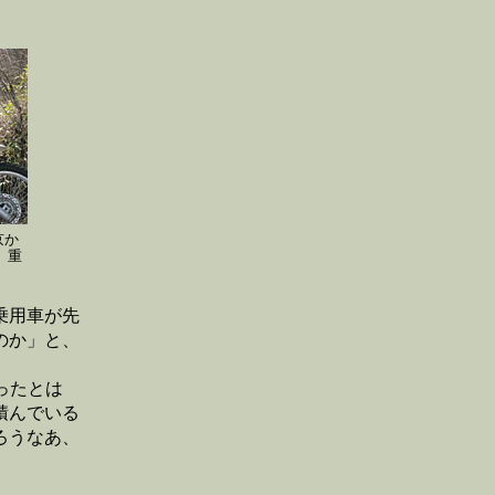
京か
、重
乗用車が先
のか」と、
ったとは
積んでいる
ろうなあ、