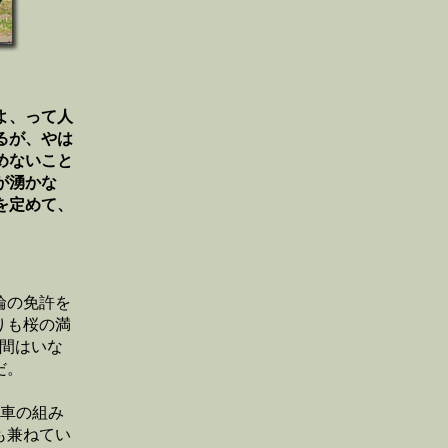
よ、って人
るが、やは
めないこと
が湧かな
を定めて、
輪の免許を
りも桜の満
間はいな
だ。
フ車の組み
も兼ねてい