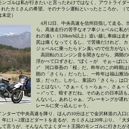
モンゴルは私が行きたいと言ったわけではなく、アウトライダー誌
響されたカミさんの希望。そのナラシ運転といったところか。（
は未定）
4月12日、中央高速を信州目指して走る。
ら、高速走行の苦手なオフ車ジェベルに私が
れの速い（120km/h以上）追い越し車線は走
尻は痛くなってくるし、で苦痛だけれど、カ
ジェベルに乗ったらドン臭いので仕方がない
高回転のエンジン音を聞きながら、満開の
浮かべて口ずさむ。“ぼく～が そぉ～ばに
♪” 河口恭吾の「桜」だ。昨年のこの時期は
朗の「さくら」だったし、一昨年は福山雅治
坂」だった。しかし、童謡の「さくら」は口
ことはない。“さぁ～くぅ～らぁ～、さぁ～
～♪”って、暗すぎだね。そのあとの日本語も
んないし。あれじゃぁ、ブレーキングが遅れ
レールに突っ込んじゃう。
ンターで中央高速を降り、ほんの10分ほどで金沢林道の入口
、年に1～2度ほどダートを走るが、カミさんは20年ぶり。「大
んて言うが、そんなんでよくダート王国のモンゴルに行きたが