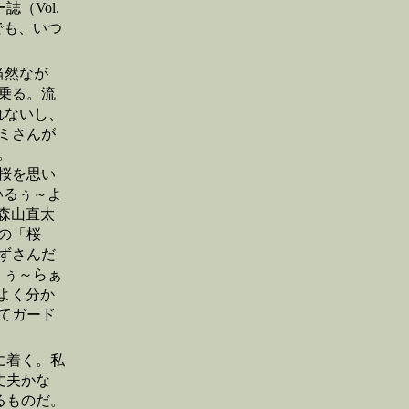
（Vol.
でも、いつ
当然なが
乗る。流
れないし、
ミさんが
。
桜を思い
いるぅ～よ
森山直太
の「桜
ずさんだ
くぅ～らぁ
よく分か
てガード
に着く。私
丈夫かな
るものだ。