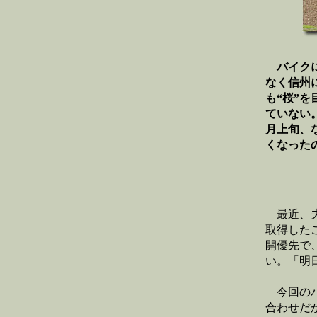
バイクに
なく信州
も“桜”
ていない
月上旬、
くなった
最近、夫
取得した
開優先で
い。「明
今回のバイ
合わせだ