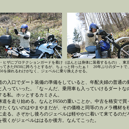
・ヒザにプロテクションガードを着け（ほんとは身体に装着するもの）、東
ってきたF650に跨ろうとするが、ちょっと待ったぁ！ 20年ぶりのダートで
650を操れるわけがなく、ジェベルに乗り換えさせる。
の入口でダート装備の準備をしていると、年配夫婦の普通の
と入っていった。「な～んだ、乗用車も入っていけるダートな
する私。ホッとするカミさん。
道を走り始める。なんとF650の重いことか。中古を格安で買
けたくないのはやまやまだが、その価格と同等のカメラ機材を
に走る。さぞかし後ろのジェベルは軽やかに着いて来てるのだ
を覗くがジェベルははるか後方。なんてこった。