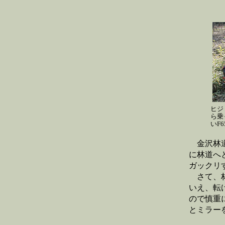
ヒジ
ら乗
いF
金沢林道
に林道へ
ガックリ
さて、林
いえ、転
ので慎重
とミラー