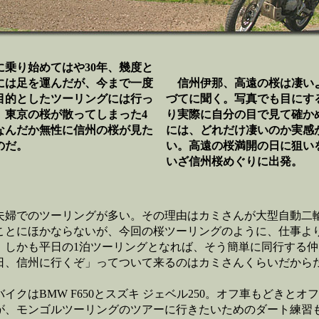
乗り始めてはや30年、幾度と
には足を運んだが、今まで一度
信州伊那、高遠の桜は凄い
を目的としたツーリングには行っ
づてに聞く。写真でも目にす
。東京の桜が散ってしまった4
り実際に自分の目で見て確か
なんだか無性に信州の桜が見た
には、どれだけ凄いのか実感
のだ。
い。高遠の桜満開の日に狙い
いざ信州桜めぐりに出発。
婦でのツーリングが多い。その理由はカミさんが大型自動二
ことにほかならないが、今回の桜ツーリングのように、仕事よ
、しかも平日の1泊ツーリングとなれば、そう簡単に同行する仲
日、信州に行くぞ」ってついて来るのはカミさんくらいだから
クはBMW F650とスズキ ジェベル250。オフ車もどきとオ
が、モンゴルツーリングのツアーに行きたいためのダート練習