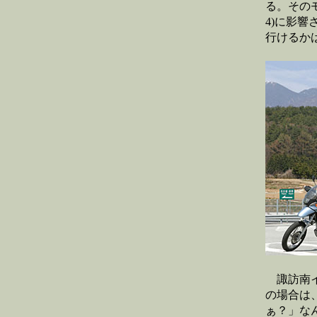
る。その
4)に影
行けるか
諏訪南イ
の場合は
ぁ？」な