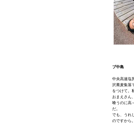
ブ中島
中央高速塩
沢蕎麦集落
をつけて。
おまえさん
喰うのに高
だ。
でも、うれ
のですから。