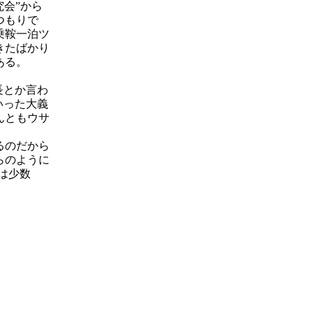
会”から
つもりで
乗鞍一泊ツ
きたばかり
ある。
長とか言わ
いった大義
んともウサ
るのだから
らのように
は少数