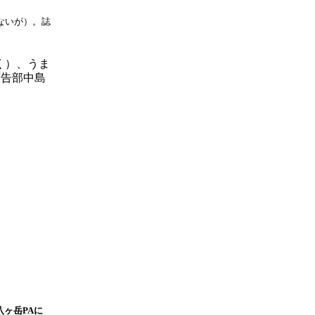
ないが）。誌
く）、うま
広告部中島
ヶ岳PAに