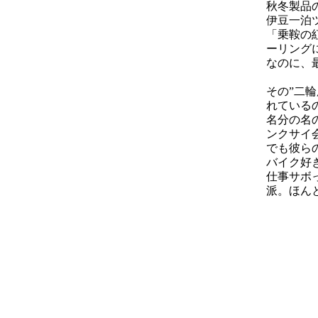
秋冬製品
伊豆一泊
「乗鞍の
ーリング
なのに、
その”二
れている
名分の名
ンクサイ
でも彼ら
バイク好
仕事サボ
派。ほん