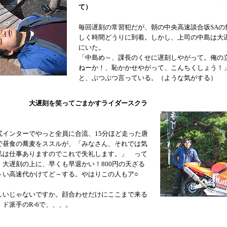
て）
毎回遅刻の常習犯だが、朝の中央高速談合坂SAの
しく時間どうりに到着。しかし、上司の中島は大
にいた。
「中島め～、課長のくせに遅刻しやがって。俺の
ねーか！、恥かかせやがって、こんちくしょう！
と、ぶつぶつ言っている。（ような気がする）
大遅刻を笑ってごまかすライダースクラ
尻インターでやっと全員に合流、15分ほど走った唐
で昼食の蕎麦をススルが、「みなさん、それでは気
私は仕事ありますのでこれで失礼します。」 って
、大遅刻の上に、早くも早退かい！800円の天ざる
～い高速代かけてど～する。やはりこの人もア○
しいじゃないですか。顔合わせだけにここまで来る
ド派手のR-6で、、、。