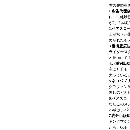
右の先頭車
1.広告代理
レース経験
が2、3本
2.ペアスロー
上記松下が
められたも
3.枻出版広
ライダース
と誌面にで
4.八重洲出版
主に別冊モ
太っている
5.ネコパブ
クラブマン
無しのピカ
6.ペアスロ
なぜこのメ
23歳は、
7.内外出版
ヤングマシ
たら、GS