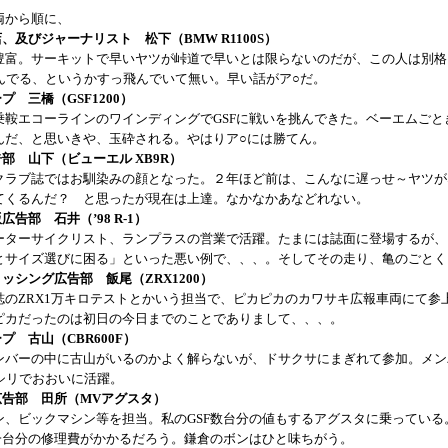
両から順に、
店、及びジャーナリスト 松下（BMW R1100S）
豊富。サーキットで早いヤツが峠道で早いとは限らないのだが、この人は別格
緩んでる、というかすっ飛んでいて無い。早い話がア○だ。
プ 三橋（GSF1200）
乗鞍エコーラインのワインディングでGSFに戦いを挑んできた。ベーエムごと
んだ、と思いきや、玉砕される。やはりア○には勝てん。
告部 山下（ビューエル XB9R）
クラブ誌ではお馴染みの顔となった。２年ほど前は、こんなに遅っせ～ヤツが
てくるんだ？ と思ったが現在は上達。なかなかあなどれない。
広告部 石井（’98 R-1）
ーターサイクリスト、ランプラスの営業で活躍。たまには誌面に登場するが、
とサイズ選びに困る」といった悪い例で、、、。そしてその走り、亀のごとく
リッシング広告部 飯尾（ZRX1200）
誌のZRX1万キロテストとかいう担当で、ピカピカのカワサキ広報車両にて参
ピカだったのは初日の今日までのことでありまして、、、。
ープ 古山（CBR600F）
ンバーの中に古山がいるのかよく解らないが、ドサクサにまぎれて参加。メン
パシリでおおいに活躍。
広告部 田所（MVアグスタ）
ン、ビックマシン等を担当。私のGSF数台分の値もするアグスタに乗っている
F一台分の修理費がかかるだろう。鎌倉のボンはひと味ちがう。