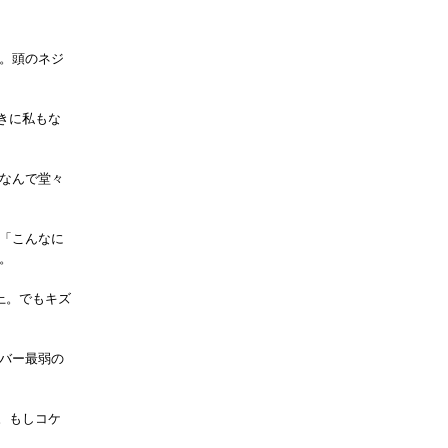
。頭のネジ
きに私もな
なんで堂々
「こんなに
。
上。でもキズ
バー最弱の
。もしコケ