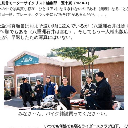
版 別冊モーターサイクリスト編集部 五十嵐（’02 R-1）
ーの中では異質な存在、ひとりア○になりきれないのである（無理になること
面目一筋。ブレーキ、クラッチにも"あそび”があるんだが、、、。
上記写真順番はおよそ速い順に並んでいるが（八重洲石井は除
ア○順でもある（八重洲石井は含む）。そしてもう一人枻出版
たが、早退したため写真にはいない。
みなさ～ん、バイク雑誌買ってくださ～い。
いつでも何処でも寝るライダースクラブ山下。（八