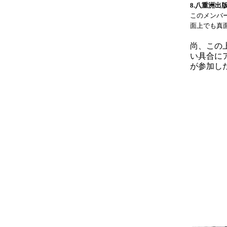
8.八重洲出
このメンバ
面上でも真
尚、この
い具合に
が参加し