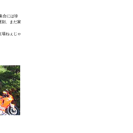
集合には珍
遅刻、まだ家
立場ねぇじゃ
」