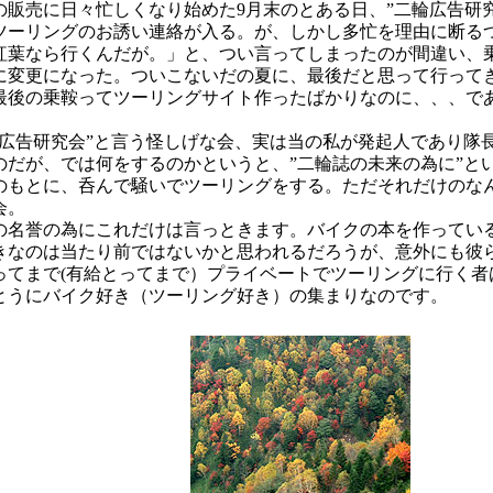
の販売に日々忙しくなり始めた9月末のとある日、”二輪広告研究
ツーリングのお誘い連絡が入る。が、しかし多忙を理由に断る
紅葉なら行くんだが。」と、つい言ってしまったのが間違い、
に変更になった。ついこないだの夏に、最後だと思って行って
最後の乗鞍ってツーリングサイト作ったばかりなのに、、、で
輪広告研究会”と言う怪しげな会、実は当の私が発起人であり隊
のだが、では何をするのかというと、”二輪誌の未来の為に”と
のもとに、呑んで騒いでツーリングをする。ただそれだけのな
会。
の名誉の為にこれだけは言っときます。バイクの本を作ってい
きなのは当たり前ではないかと思われるだろうが、意外にも彼
ってまで(有給とってまで）プライベートでツーリングに行く者
とうにバイク好き（ツーリング好き）の集まりなのです。