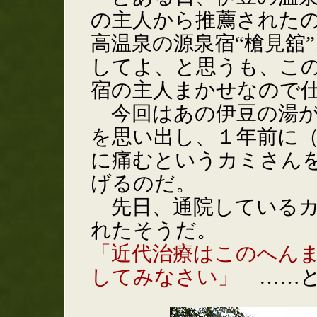
の主人から推薦された
高温泉の源泉宿“槍見舘
してよ、と思うも、こ
宿の主人まかせなので
今回はあの伊豆の湯が
を思い出し、１年前に
に痛むというカミさん
げるのだ。
先日、通院しているカ
れたそうだ。
「近代治療はこのへん
してみなさい」
……と