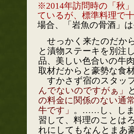
※2014年訪問時の「
ているが、標準料理で
場合、「岩魚の骨酒」
せっかく来たのだから
と漬物ステーキを別注
品、美しい色合いの牛
取材だからと豪勢な食
すかさず宿のスタッ
んでないのですがぁ」
の料金に関係のない通
牛です」
。……し、し
習して、料理のことは
れにしてもなんとまあ