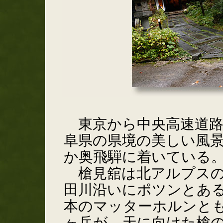
東京から中央高速道路
阜県の県境の美しい風
か奥飛騨に着いている
槍見舘は北アルプスの
田川沿いにポツンとあ
本のマッターホルンとも
ヶ岳が、天に向けた槍