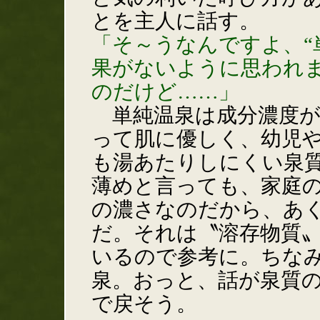
とを主人に話す。
「そ～うなんですよ、“
果がないように思われ
のだけど……」
単純温泉は成分濃度が
って肌に優しく、幼児
も湯あたりしにくい泉
薄めと言っても、家庭
の濃さなのだから、あ
だ。それは〝溶存物質
いるので参考に。ちなみ
泉。おっと、話が泉質
で戻そう。