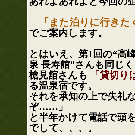
あれよあれよと今回の企
「また泊りに行きた
でご案内します。
とはいえ、第1回の“高峰
泉 長寿館”さんも同じく
槍見舘さんも
「貸切り
る温泉宿です。
それを承知の上で失礼な
ぞ……」
と半年かけて電話で頭
でして、、、。