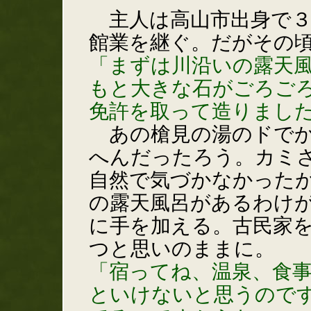
主人は高山市出身で３
館業を継ぐ。だがその
「まずは川沿いの露天
もと大きな石がごろご
免許を取って造りまし
あの槍見の湯のドでか
へんだったろう。カミ
自然で気づかなかった
の露天風呂があるわけ
に手を加える。古民家
つと思いのままに。
「宿ってね、温泉、食
といけないと思うので