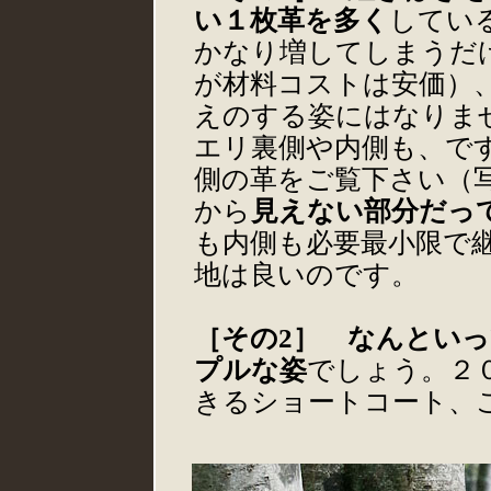
い１枚革を多く
してい
かなり増してしまうだ
が材料コストは安価）
えのする姿にはなりま
エリ裏側や内側も、で
側の革をご覧下さい（
から
見えない部分だっ
も内側も必要最小限で
地は良いのです。
［その2］ なんとい
プルな姿
でしょう。２
きるショートコート、