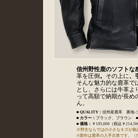
信州野性鹿のソフトな
革を圧倒
。
その上に
、
そんな魅力的な鹿革では
とし、さらには牛革よ
って高額で納期が長め
ん。
■ QUALITY：
信州産鹿革 裏地-
■ カラー：
ブラック、ブラウン 
■ 価格：
￥195,000（税込￥214,
※野生ならではの小さなキズが製
※製作は鹿革の入手次第です。（