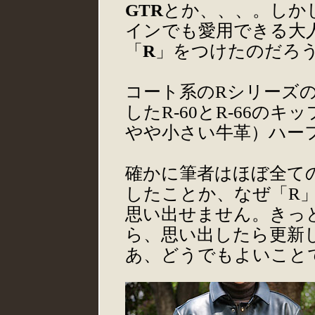
GTR
とか、、、。しか
インでも愛用できる大
「
R
」をつけたのだろ
コート系のRシリーズの
したR-60とR-66の
やや小さい牛革）ハー
確かに筆者はほぼ全て
したことか、なぜ「R
思い出せません。きっ
ら、思い出したら更新
あ、どうでもよいこと