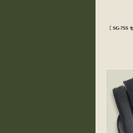
〔 SG-7S