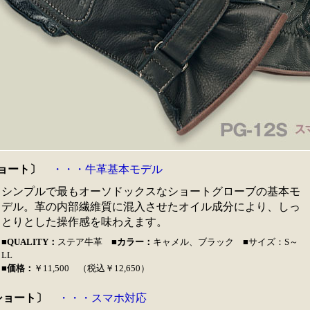
 ショート〕
・・・牛革基本モデル
シンプルで最もオーソドックスなショートグローブの基本モ
デル。革の内部繊維質に混入させたオイル成分により、しっ
とりとした操作感を味わえます。
■QUALITY：
ステア牛革
■カラー：
キャメル、ブラック ■サイズ：S～
LL
■価格：
￥11,500 （税込￥12,650）
S ショート〕
・・・スマホ対応