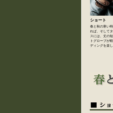
ショート
春と秋の寒い時
れば、そしてタ
スには、丈の短
トグローブが軽
ディングを楽し