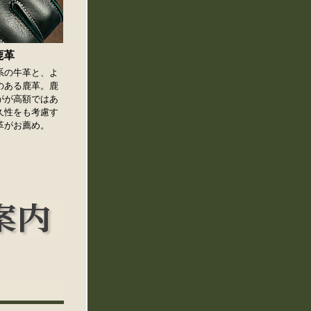
鹿革
系の牛革と、よ
のある鹿革。鹿
がが高額ではあ
久性をも考慮す
革がお薦め。