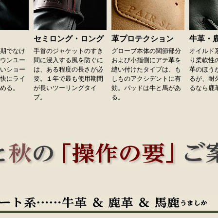
セミロング・ロング
革プロテクション
牛革・
期でなけ
手首のジャケットのすき
グローブ本体の関節部分
オイルド
ウンユー
間に浸入する風を防ぐに
および小指側にアテ革を
り柔軟性
いショー
は、ある程度の長さが必
縫い付けたタイプは、も
革のほう
快にライ
要。１年で最も使用期間
しものアクシデントに有
るが、耐
める。
が長いツーリングタイ
効。パッドは牛と馬があ
るなら鹿
プ。
る。