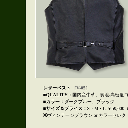
レザーベスト
［V-05］
■QUALITY：
国内産牛革、裏地-高密度
■カラー：
ダークブルー、ブラック
■サイズ＆プライス：
S・M・L-￥59,000（
※
ヴィンテージブラウン or カラーセレク