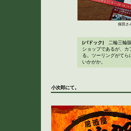
保田さ
[パドック]
二輪三輪販
ショップであるが、カ
る。ツーリングがてら
いかがか。
小次郎にて。