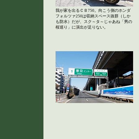
我が家を出るＣＢ750。向こう側のホンダ
フォルツァ250は収納スペース抜群（しか
も防水）だが、スク～タ～じゃあね「男の
桜巡り」に演出が足りない。