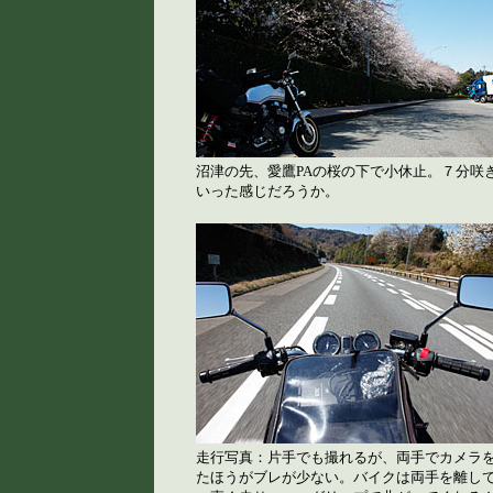
沼津の先、愛鷹PAの桜の下で小休止。７分咲
いった感じだろうか。
走行写真：片手でも撮れるが、両手でカメラ
たほうがブレが少ない。バイクは両手を離し