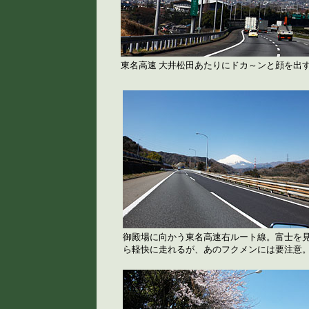
東名高速 大井松田あたりにドカ～ンと顔を出
御殿場に向かう東名高速右ルート線。富士を
ら軽快に走れるが、あのフクメンには要注意